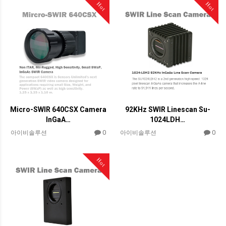
Hot
Hot
Micro-SWIR 640CSX Camera
92KHz SWIR Linescan Su-
InGaA…
1024LDH…
0
0
아이비솔루션
아이비솔루션
Hot