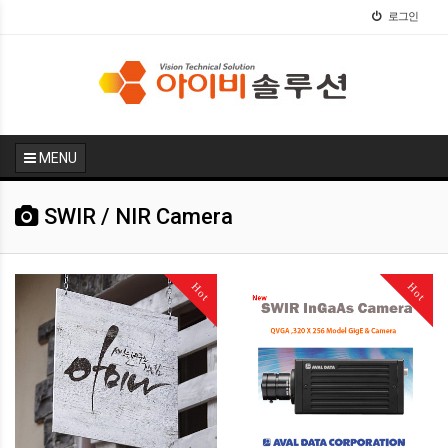
로그인
MENU
SWIR / NIR Camera
Hot
Hot