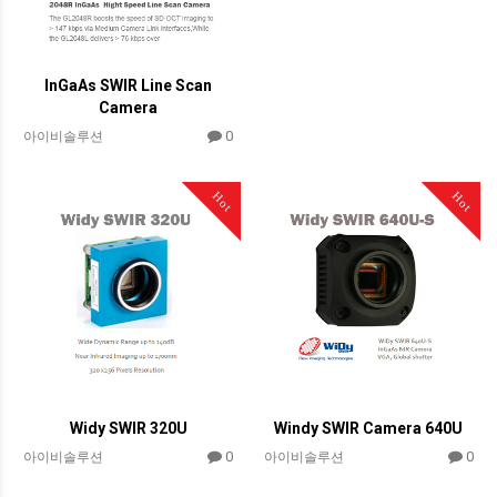
InGaAs SWIR Line Scan
Camera
0
아이비솔루션
Hot
Hot
Widy SWIR 320U
Windy SWIR Camera 640U
0
0
아이비솔루션
아이비솔루션